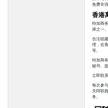
免费非
香港
特加商
择之一
合法组
理，在
等。
特加商
秘书、
立即联
每次参
关阿联
务。