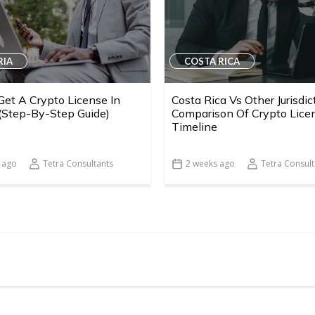
RIA
COSTA RICA
et A Crypto License In
Costa Rica Vs Other Jurisdic
 (Step-By-Step Guide)
Comparison Of Crypto Lice
Timeline
 ago
Tetra Consultants
2 weeks ago
Tetra Consult