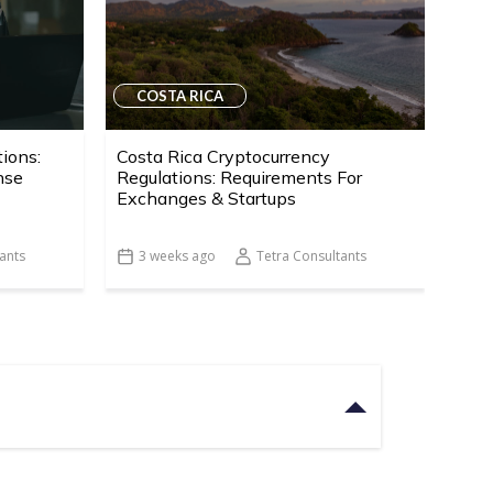
COSTA RICA
tions:
Costa Rica Cryptocurrency
nse
Regulations: Requirements For
Exchanges & Startups
ants
3 weeks ago
Tetra Consultants