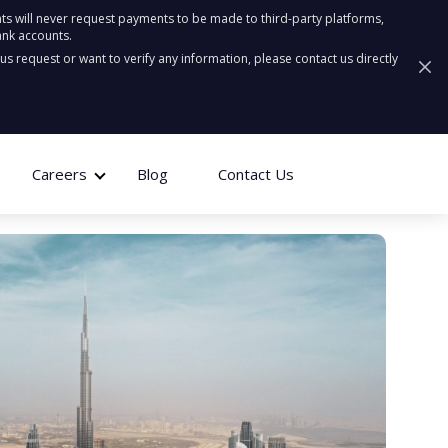
ts will never request payments to be made to third-party platforms,
ank accounts.
ous request or want to verify any information, please contact us directly
Careers
Blog
Contact Us