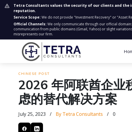
Tetra Consultants values the security of our clients and the 
reputation.
Service Scope:
We do not provide "Investment Recovery" or "Asset Retr
Official Channels:
We only communicate through our official domain
communication from public domains (Gmail, Yahoo) or slight variations
misrepresents our firm.
Ho
CHINESE POST
2026 年阿联酋企业税
虑的替代解决方案
July 25, 2023
/
By Tetra Consultants
/
0