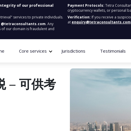
integrity of our professional
Payment Protocols:
Tetra Consultan
cryptocurrency wallets, or personal b
ieval" services to private individuals.
Verification:
If you receive a suspici
at
enquiry@tetraconsultants.com
:
@tetraconsultants.com
. Any
 of our domain is fraudulent and
me
Core services
Jurisdictions
Testimonials
 – 可供考