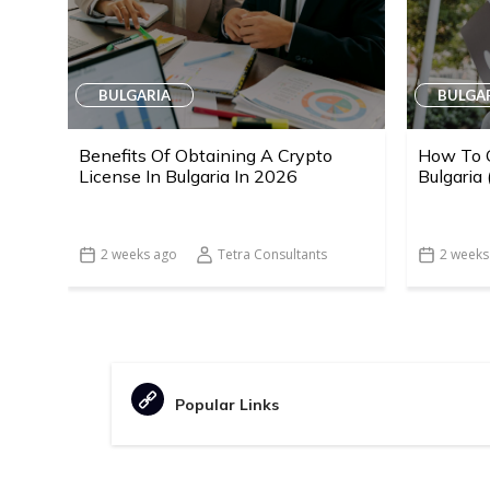
BULGARIA
BULGA
Benefits Of Obtaining A Crypto
How To G
License In Bulgaria In 2026
Bulgaria
2 weeks ago
Tetra Consultants
2 weeks
Popular Links