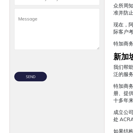
众所周
准并防
现在，
际客户
特加商
新加
我们帮
泛的服
特加商务
册、提
十多年
成立公
处 AC
如果结