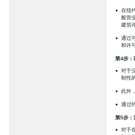
在纽
般营
建筑
通过
和许
第
4
步：
对于
制性
此外
通过
第
5
步：
对于