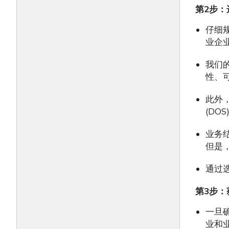
第
2
步：
仔细
业企
我们
性、
此外
(DO
业务
但是
通过
第
3
步：
一旦
业和