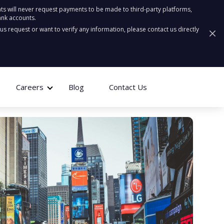
ts will never request payments to be made to third-party platforms,
ank accounts.
ous request or want to verify any information, please contact us directly
Careers
Blog
Contact Us