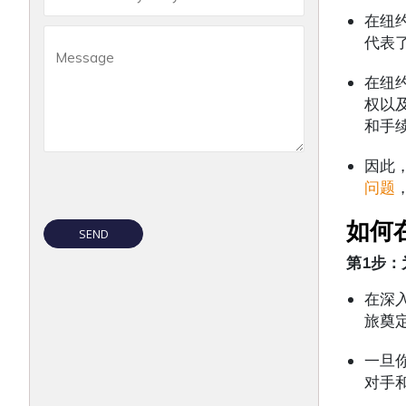
在纽
代表
在纽
权以
和手
因此
问题
如何
第
1
步：
在深
旅奠
一旦
对手