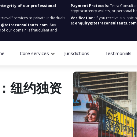
integrity of our professional
Payment Protocols:
Tetra Consultan
cryptocurrency wallets, or personal b
ieval" services to private individuals.
Verification:
If you receive a suspici
at
enquiry@tetraconsultants.com
:
@tetraconsultants.com
. Any
 of our domain is fraudulent and
me
Core services
Jurisdictions
Testimonials
：纽约独资