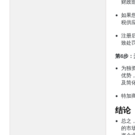
财政部
如果
税供
注册
致处
第
6
步：
为独
优势
及简
特加
结论
总之
的市