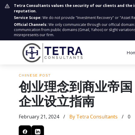
Tetra Consultants values the security of our clients and the 
reputation.
Service Scope:
We do not provide "Investment Recovery" or "Asset Retr
Official Channels:
We only communicate through our official domain
communication from public domains (Gmail, Yahoo) or slight variations
misrepresents our firm.
Ho
CHINESE POST
创业理念到商业帝国
企业设立指南
February 21, 2024
/
By Tetra Consultants
/
0