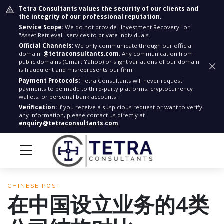
Tetra Consultants values the security of our clients and
the integrity of our professional reputation.
Service Scope:
We do not provide "Investment Recovery" or
"Asset Retrieval" services to private individuals.
Official Channels:
We only communicate through our official
domain:
@tetraconsultants.com
. Any communication from
public domains (Gmail, Yahoo) or slight variations of our domain
is fraudulent and misrepresents our firm.
Payment Protocols:
Tetra Consultants will never request
payments to be made to third-party platforms, cryptocurrency
wallets, or personal bank accounts.
Verification:
If you receive a suspicious request or want to verify
any information, please contact us directly at
enquiry@tetraconsultants.com
CHINESE POST
在中国设立业务的4类