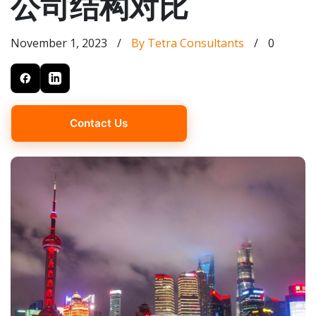
公司结构对比
November 1, 2023
/
By Tetra Consultants
/
0
Contact Us