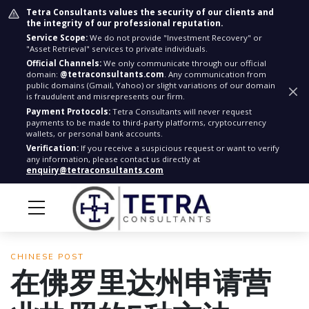
Tetra Consultants values the security of our clients and
the integrity of our professional reputation.
Service Scope:
We do not provide "Investment Recovery" or
"Asset Retrieval" services to private individuals.
Official Channels:
We only communicate through our official
domain:
@tetraconsultants.com
. Any communication from
public domains (Gmail, Yahoo) or slight variations of our domain
is fraudulent and misrepresents our firm.
Payment Protocols:
Tetra Consultants will never request
payments to be made to third-party platforms, cryptocurrency
wallets, or personal bank accounts.
Verification:
If you receive a suspicious request or want to verify
any information, please contact us directly at
enquiry@tetraconsultants.com
CHINESE POST
在佛罗里达州申请营