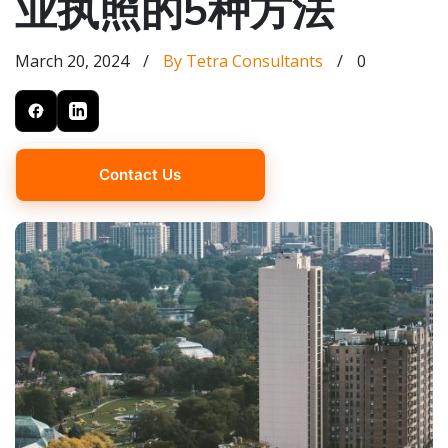
业执照的5种方法
March 20, 2024
/
By Tetra Consultants
/
0
Contact Us