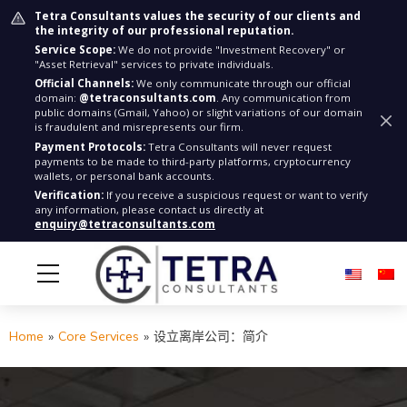
Tetra Consultants values the security of our clients and
the integrity of our professional reputation.
Service Scope:
We do not provide "Investment Recovery" or
"Asset Retrieval" services to private individuals.
Official Channels:
We only communicate through our official
domain:
@tetraconsultants.com
. Any communication from
public domains (Gmail, Yahoo) or slight variations of our domain
is fraudulent and misrepresents our firm.
Payment Protocols:
Tetra Consultants will never request
payments to be made to third-party platforms, cryptocurrency
wallets, or personal bank accounts.
Verification:
If you receive a suspicious request or want to verify
any information, please contact us directly at
enquiry@tetraconsultants.com
Home
»
Core Services
»
设立离岸公司：简介