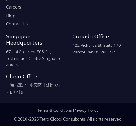
Careers
Blog
Contact Us
Singapore
Canada Office
Headquarters
422 Richards St. Suite 170
67 Ubi Crescent #05-01,
Vancouver, BC V6B 2Z4
Techniques Centre Singapore
408560
China Office
上海市嘉定工业园区叶城路925
号B区4幢J
Terms & Conditions
Privacy Policy
©2010-2026 Tetra Global Consultants. All rights reserved.