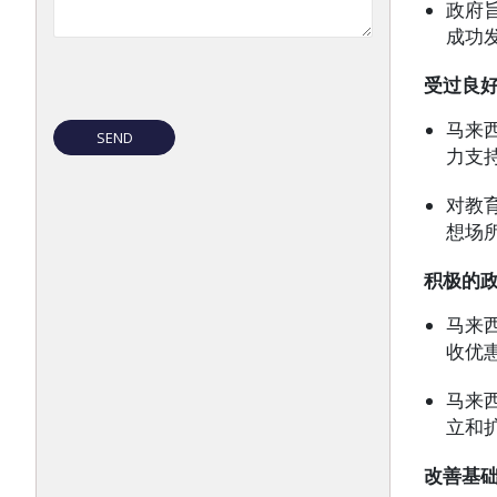
政府
成功
受过良
马来
力支
对教
想场
积极的
马来
收优
马来
立和
改善基