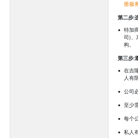
册服
第二步
:
特加
司)
构。
第三步
:
在吉
人有
公司
至少
每个
私人