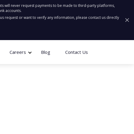
ts will never request payments to be made to third-party platforms,
ank accounts.
ous request or want to verify any information, please contact us directly
Careers
Blog
Contact Us