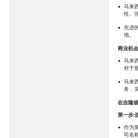
马来
性。
先进
地。
商业机
马来
对于
马来
务，
在吉隆
第一步
:
作为
司名