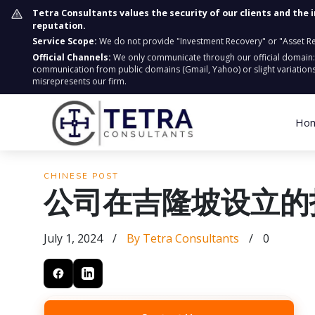
Tetra Consultants values the security of our clients and the 
reputation.
Service Scope:
We do not provide "Investment Recovery" or "Asset Retr
Official Channels:
We only communicate through our official domain
communication from public domains (Gmail, Yahoo) or slight variations
misrepresents our firm.
Ho
CHINESE POST
公司在吉隆坡设立的
July 1, 2024
/
By Tetra Consultants
/
0