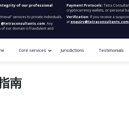
integrity of our professional
Payment Protocols:
Tetra Consultan
cryptocurrency wallets, or personal b
ieval" services to private individuals.
Verification:
If you receive a suspici
at
enquiry@tetraconsultants.com
:
@tetraconsultants.com
. Any
 of our domain is fraudulent and
me
Core services
Jurisdictions
Testimonials
指南