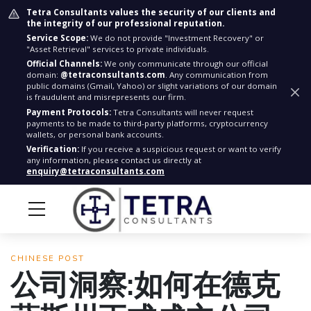
Tetra Consultants values the security of our clients and
the integrity of our professional reputation.
Service Scope:
We do not provide "Investment Recovery" or
"Asset Retrieval" services to private individuals.
Official Channels:
We only communicate through our official
domain:
@tetraconsultants.com
. Any communication from
public domains (Gmail, Yahoo) or slight variations of our domain
is fraudulent and misrepresents our firm.
Payment Protocols:
Tetra Consultants will never request
payments to be made to third-party platforms, cryptocurrency
wallets, or personal bank accounts.
Verification:
If you receive a suspicious request or want to verify
any information, please contact us directly at
enquiry@tetraconsultants.com
CHINESE POST
公司洞察:如何在德克