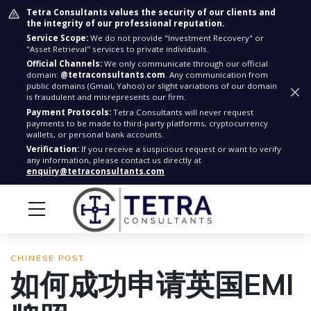
Tetra Consultants values the security of our clients and
the integrity of our professional reputation.
Service Scope:
We do not provide "Investment Recovery" or
"Asset Retrieval" services to private individuals.
Official Channels:
We only communicate through our official
domain:
@tetraconsultants.com
. Any communication from
public domains (Gmail, Yahoo) or slight variations of our domain
is fraudulent and misrepresents our firm.
Payment Protocols:
Tetra Consultants will never request
payments to be made to third-party platforms, cryptocurrency
wallets, or personal bank accounts.
Verification:
If you receive a suspicious request or want to verify
any information, please contact us directly at
enquiry@tetraconsultants.com
CHINESE POST
如何成功申请英国EMI