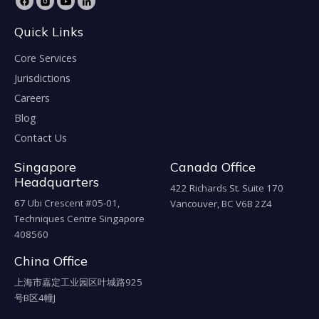
Quick Links
Core Services
Jurisdictions
Careers
Blog
Contact Us
Singapore
Canada Office
Headquarters
422 Richards St. Suite 170
67 Ubi Crescent #05-01,
Vancouver, BC V6B 2Z4
Techniques Centre Singapore
408560
China Office
上海市嘉定工业园区叶城路925
号B区4幢J