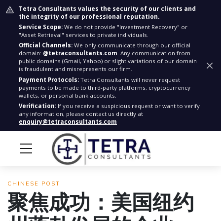
Tetra Consultants values the security of our clients and
the integrity of our professional reputation.
Service Scope:
We do not provide "Investment Recovery" or
"Asset Retrieval" services to private individuals.
Official Channels:
We only communicate through our official
domain:
@tetraconsultants.com
. Any communication from
public domains (Gmail, Yahoo) or slight variations of our domain
is fraudulent and misrepresents our firm.
Payment Protocols:
Tetra Consultants will never request
payments to be made to third-party platforms, cryptocurrency
wallets, or personal bank accounts.
Verification:
If you receive a suspicious request or want to verify
any information, please contact us directly at
enquiry@tetraconsultants.com
CHINESE POST
聚焦成功：美国纽约