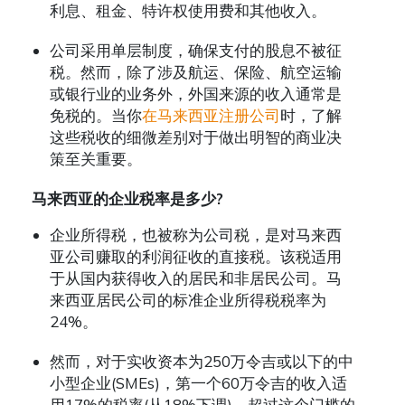
利息、租金、特许权使用费和其他收入。
公司采用单层制度，确保支付的股息不被征
税。然而，除了涉及航运、保险、航空运输
或银行业的业务外，外国来源的收入通常是
免税的。当你
在马来西亚注册公司
时，了解
这些税收的细微差别对于做出明智的商业决
策至关重要。
马来西亚的企业税率是多少
?
企业所得税，也被称为公司税，是对马来西
亚公司赚取的利润征收的直接税。该税适用
于从国内获得收入的居民和非居民公司。马
来西亚居民公司的标准企业所得税税率为
24%
。
然而，对于实收资本为
250
万令吉或以下的中
小型企业
(SMEs)
，第一个
60
万令吉的收入适
用
17%
的税率
(
从
18%
下调
)
。超过这个门槛的