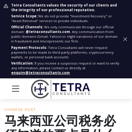
Tetra Consultants values the security of our clients and
the integrity of our professional reputation.
Service Scope:
We do not provide "Investment Recovery" or
"Asset Retrieval" services to private individuals.
Official Channels:
We only communicate through our official
domain:
@tetraconsultants.com
. Any communication from
public domains (Gmail, Yahoo) or slight variations of our domain
is fraudulent and misrepresents our firm.
Payment Protocols:
Tetra Consultants will never request
payments to be made to third-party platforms, cryptocurrency
wallets, or personal bank accounts.
Verification:
If you receive a suspicious request or want to verify
any information, please contact us directly at
enquiry@tetraconsultants.com
CHINESE POST
马来西亚公司税务必