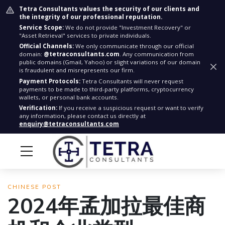
Tetra Consultants values the security of our clients and
the integrity of our professional reputation.
Service Scope:
We do not provide "Investment Recovery" or
"Asset Retrieval" services to private individuals.
Official Channels:
We only communicate through our official
domain:
@tetraconsultants.com
. Any communication from
public domains (Gmail, Yahoo) or slight variations of our domain
is fraudulent and misrepresents our firm.
Payment Protocols:
Tetra Consultants will never request
payments to be made to third-party platforms, cryptocurrency
wallets, or personal bank accounts.
Verification:
If you receive a suspicious request or want to verify
any information, please contact us directly at
enquiry@tetraconsultants.com
CHINESE POST
2024年孟加拉最佳商