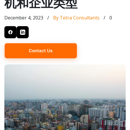
机和企业类型
December 4, 2023
/
By Tetra Consultants
/
0
Contact Us