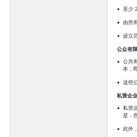
至少 
由所
设立芬
公众有限公
公共
本，即
这些
私营企业家
私营
是，您
此外