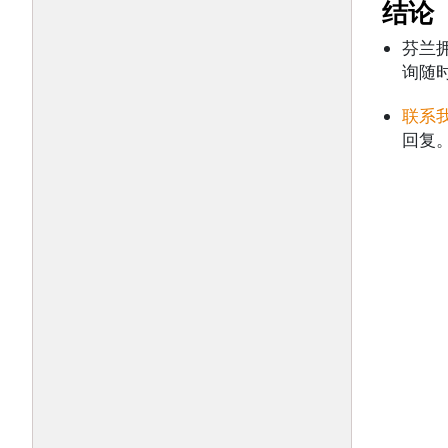
结论
芬兰
询随
联系
回复