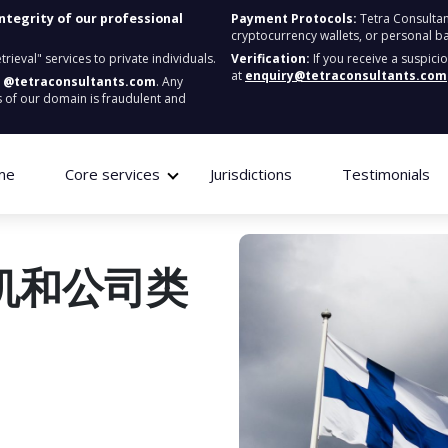
integrity of our professional
Payment Protocols:
Tetra Consultan
cryptocurrency wallets, or personal b
ieval" services to private individuals.
Verification:
If you receive a suspici
at
enquiry@tetraconsultants.com
:
@tetraconsultants.com
. Any
 of our domain is fraudulent and
me
Core services
Jurisdictions
Testimonials
商机和公司类