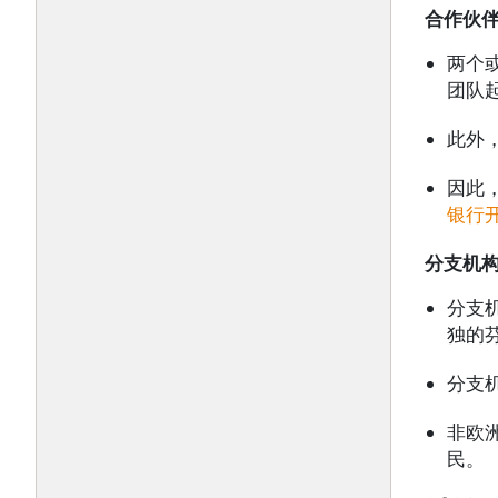
合作伙伴（
两个
团队
此外
因此
银行
分支机
分支
独的
分支
非欧
民。