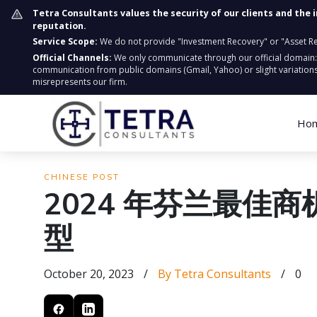
Tetra Consultants values the security of our clients and the 
reputation.
Service Scope:
We do not provide "Investment Recovery" or "Asset Retr
Official Channels:
We only communicate through our official domain
communication from public domains (Gmail, Yahoo) or slight variations
misrepresents our firm.
Ho
CHINESE POST
2024 年芬兰最佳
型
October 20, 2023
/
By Tetra Consultants
/
0