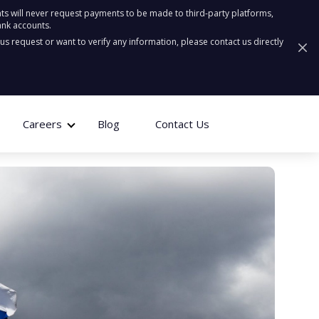
ts will never request payments to be made to third-party platforms,
ank accounts.
ous request or want to verify any information, please contact us directly
Careers
Blog
Contact Us