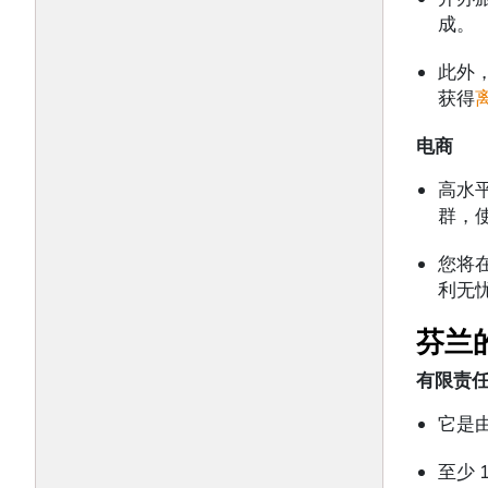
成。
此外
获得
电
商
高水
群，
您将
利无
芬兰
有限责任
它是
至少 