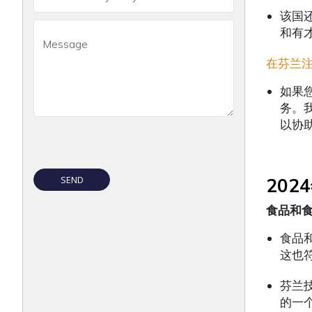
该国
和有
在芬兰
如果
务。
以协
202
食品和
食品
这也
芬兰
的一