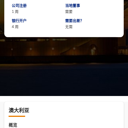
公司注册
当地董事
1 周
需要
银行开户
需要出差？
4 周
无需
澳大利亚
概览