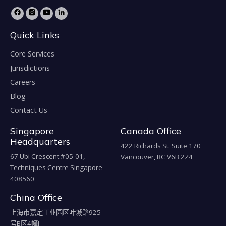
Quick Links
Core Services
Jurisdictions
Careers
Blog
Contact Us
Singapore
Canada Office
Headquarters
422 Richards St. Suite 170
67 Ubi Crescent #05-01,
Vancouver, BC V6B 2Z4
Techniques Centre Singapore
408560
China Office
上海市嘉定工业园区叶城路925
号B区4幢J