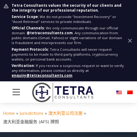
Tetra Consultants values the security of our clients and
the integrity of our professional reputation.
Service Scope:
We do not provide "Investment Recovery" or
"Asset Retrieval" services to private individuals.
Official Channels:
We only communicate through our official
domain:
@tetraconsultants.com
. Any communication from
public domains (Gmail, Yahoo) or slight variations of our domain
is fraudulent and misrepresents our firm.
Payment Protocols:
Tetra Consultants will never request
payments to be made to third-party platforms, cryptocurrency
wallets, or personal bank accounts.
Verification:
If you receive a suspicious request or want to verify
any information, please contact us directly at
enquiry@tetraconsultants.com
Home
»
Jurisdictions
»
澳大利亚公司注册
»
澳大利亚金融服务 (AFS) 牌照