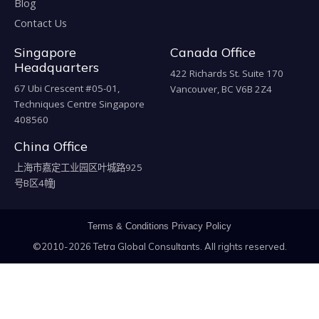
Blog
Contact Us
Singapore
Canada Office
Headquarters
422 Richards St. Suite 170
67 Ubi Crescent #05-01,
Vancouver, BC V6B 2Z4
Techniques Centre Singapore
408560
China Office
上海市嘉定工业园区叶城路925
号B区4幢J
Terms & Conditions
Privacy Policy
©2010-2026 Tetra Global Consultants. All rights reserved.