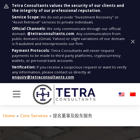
Tetra Consultants values the security of our clients and
the integrity of our professional reputation.
Service Scope:
We do not provide "Investment Recovery" or
"Asset Retrieval" services to private individuals.
Official Channels:
We only communicate through our official
domain:
@tetraconsultants.com
. Any communication from
public domains (Gmail, Yahoo) or slight variations of our domain
is fraudulent and misrepresents our firm.
Payment Protocols:
Tetra Consultants will never request
payments to be made to third-party platforms, cryptocurrency
wallets, or personal bank accounts.
Verification:
If you receive a suspicious request or want to verify
any information, please contact us directly at
enquiry@tetraconsultants.com
Home
»
Core Services
»
提名董事及股东服务