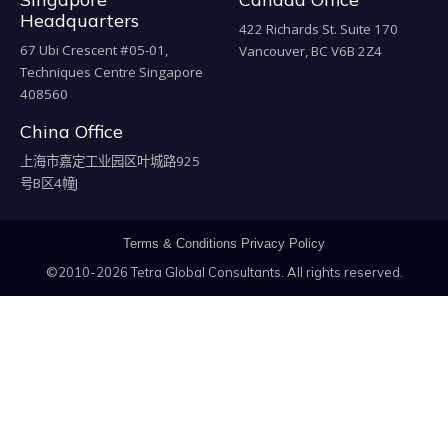
Headquarters
422 Richards St. Suite 170
67 Ubi Crescent #05-01,
Vancouver, BC V6B 2Z4
Techniques Centre Singapore
408560
China Office
上海市嘉定工业园区叶城路925
号B区4幢J
Terms & Conditions
Privacy Policy
©2010-2026 Tetra Global Consultants. All rights reserved.