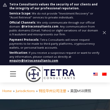
Tetra Consultants values the security of our clients and
the integrity of our professional reputation.
Service Scope:
We do not provide "Investment Recovery" or
"Asset Retrieval" services to private individuals.
Official Channels:
We only communicate through our official
domain:
@tetraconsultants.com
. Any communication from
public domains (Gmail, Yahoo) or slight variations of our domain
is fraudulent and misrepresents our firm.
Payment Protocols:
Tetra Consultants will never request
payments to be made to third-party platforms, cryptocurrency
wallets, or personal bank accounts.
Verification:
If you receive a suspicious request or want to verify
any information, please contact us directly at
enquiry@tetraconsultants.com
Home
»
Jurisdictions
»
特拉华州公司注册
»
美国MSB牌照