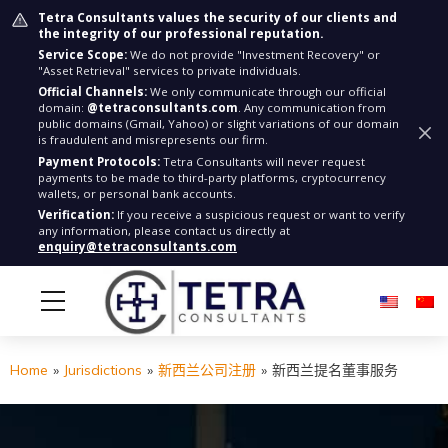
Tetra Consultants values the security of our clients and
the integrity of our professional reputation.
Service Scope:
We do not provide "Investment Recovery" or
"Asset Retrieval" services to private individuals.
Official Channels:
We only communicate through our official
domain:
@tetraconsultants.com
. Any communication from
public domains (Gmail, Yahoo) or slight variations of our domain
is fraudulent and misrepresents our firm.
Payment Protocols:
Tetra Consultants will never request
payments to be made to third-party platforms, cryptocurrency
wallets, or personal bank accounts.
Verification:
If you receive a suspicious request or want to verify
any information, please contact us directly at
enquiry@tetraconsultants.com
Home
»
Jurisdictions
»
新西兰公司注册
»
新西兰提名董事服务