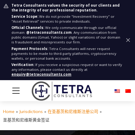
Tetra Consultants values the security of our clients and
the integrity of our professional reputation.
Service Scope:
We do not provide "Investment Recovery" or
"Asset Retrieval" services to private individuals.
Official Channels:
We only communicate through our official
domain:
@tetraconsultants.com
. Any communication from
public domains (Gmail, Yahoo) or slight variations of our domain
is fraudulent and misrepresents our firm.
Payment Protocols:
Tetra Consultants will never request
payments to be made to third-party platforms, cryptocurrency
wallets, or personal bank accounts.
Verification:
If you receive a suspicious request or want to verify
any information, please contact us directly at
enquiry@tetraconsultants.com
Home
»
Jurisdictions
»
在圣基茨和尼维斯注册公司
»
圣基茨和尼维斯黄金签证