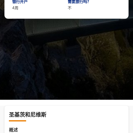
银行开户
需要旅行吗？
4周
不
圣基茨和尼维斯
概述