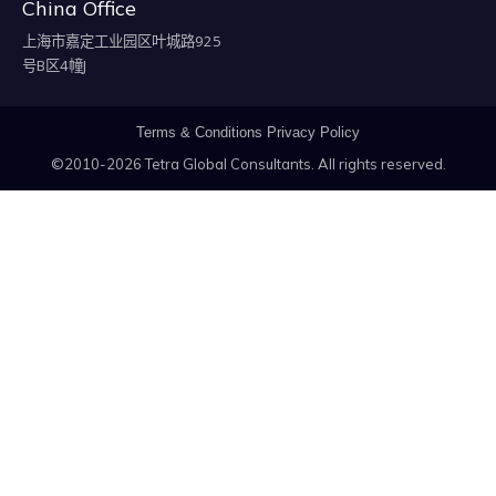
China Office
上海市嘉定工业园区叶城路925
号B区4幢J
Terms & Conditions
Privacy Policy
©2010-2026 Tetra Global Consultants. All rights reserved.