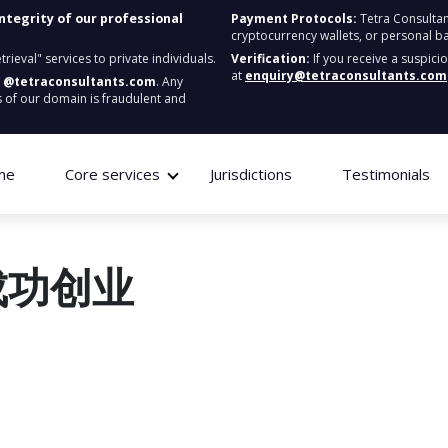
integrity of our professional
Payment Protocols:
Tetra Consultan
cryptocurrency wallets, or personal b
ieval" services to private individuals.
Verification:
If you receive a suspici
at
enquiry@tetraconsultants.com
:
@tetraconsultants.com
. Any
 of our domain is fraudulent and
me
Core services
Jurisdictions
Testimonials
成功创业