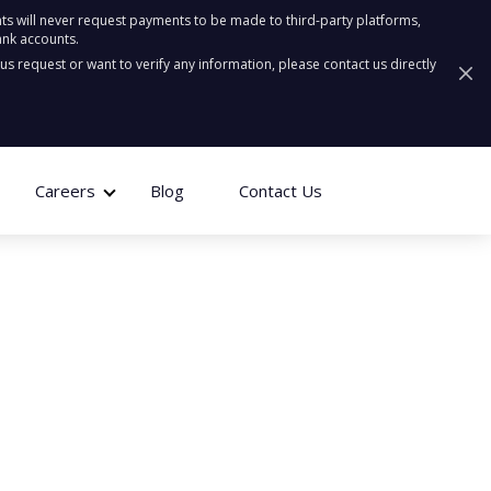
ts will never request payments to be made to third-party platforms,
ank accounts.
ous request or want to verify any information, please contact us directly
Careers
Blog
Contact Us