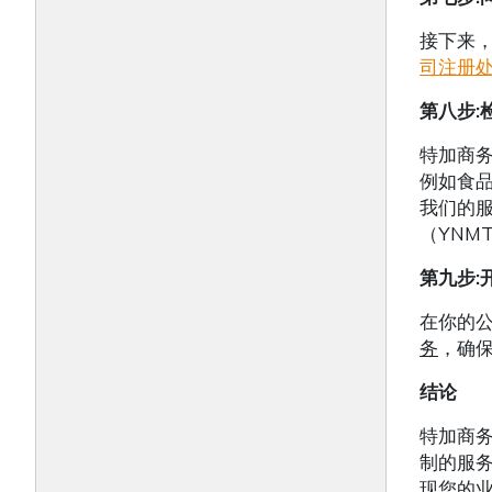
接下来
司注册
第八步
:
特加商
例如食
我们的
（YNM
第九步
:
在你的
务
，确
结论
特加商
制的服
现您的