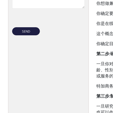
你想做兼
你确定要
你是在线
这个概念
你确定目
第二步
:
一旦你
龄、性
或服务
特加商
第三步
:
一旦研
也可以