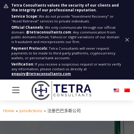
Tetra Consultants values the security of our clients and
the integrity of our professional reputation.
Service Scope:
We do not provide "Investment Recovery" or
"Asset Retrieval" services to private individuals.
Official Channels:
We only communicate through our official
domain:
@tetraconsultants.com
. Any communication from
public domains (Gmail, Yahoo) or slight variations of our domain
is fraudulent and misrepresents our firm.
Payment Protocols:
Tetra Consultants will never request
payments to be made to third-party platforms, cryptocurrency
wallets, or personal bank accounts.
Verification:
If you receive a suspicious request or want to verify
any information, please contact us directly at
enquiry@tetraconsultants.com
Home
»
Jurisdictions
»
注册巴巴多斯公司