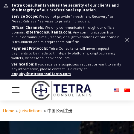
Tetra Consultants values the security of our clients and
the integrity of our professional reputation.
Service Scope:
We do not provide "Investment Recovery" or
"Asset Retrieval" services to private individuals.
Official Channels:
We only communicate through our official
domain:
@tetraconsultants.com
. Any communication from
public domains (Gmail, Yahoo) or slight variations of our domain
is fraudulent and misrepresents our firm.
Payment Protocols:
Tetra Consultants will never request
payments to be made to third-party platforms, cryptocurrency
wallets, or personal bank accounts.
Verification:
If you receive a suspicious request or want to verify
any information, please contact us directly at
enquiry@tetraconsultants.com
Home
»
Jurisdictions
»
中国公司注册