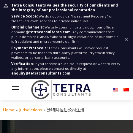
Tetra Consultants values the security of our clients and
the integrity of our professional reputation.
Service Scope:
We do not provide "Investment Recovery" or
"Asset Retrieval" services to private individuals.
Official Channels:
We only communicate through our official
domain:
@tetraconsultants.com
. Any communication from
public domains (Gmail, Yahoo) or slight variations of our domain
is fraudulent and misrepresents our firm.
Payment Protocols:
Tetra Consultants will never request
payments to be made to third-party platforms, cryptocurrency
wallets, or personal bank accounts.
Verification:
If you receive a suspicious request or want to verify
any information, please contact us directly at
enquiry@tetraconsultants.com
Home
»
Jurisdictions
»
沙特阿拉伯公司注册