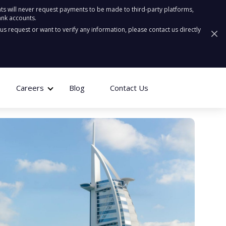
ts will never request payments to be made to third-party platforms,
ank accounts.
ous request or want to verify any information, please contact us directly
Careers
Blog
Contact Us