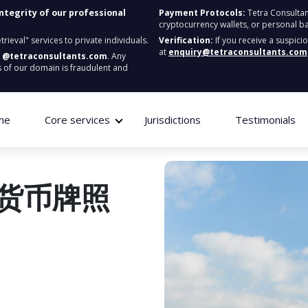
integrity of our professional
Payment Protocols:
Tetra Consultan
cryptocurrency wallets, or personal b
ieval" services to private individuals.
Verification:
If you receive a suspici
at
enquiry@tetraconsultants.com
:
@tetraconsultants.com
. Any
 of our domain is fraudulent and
me
Core services
Jurisdictions
Testimonials
货币牌照