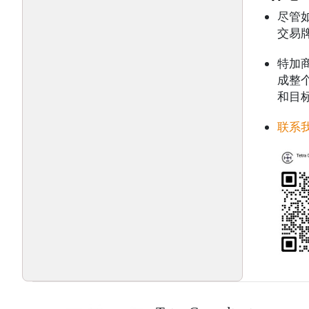
尽管
交易
特加
成整
和目
联系