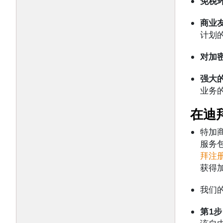
免税
商业
计划
对加
强大
业务
在迪
特加
服务
拜注
获得
我们
第1