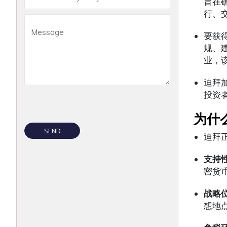
旨在
行、
要获
规、
业，
迪拜
投资
为什
迪拜
支持
密货
战略
想地