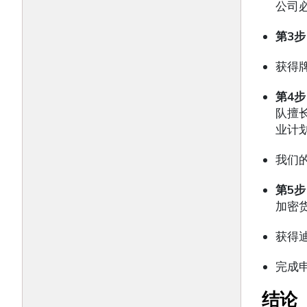
公司
第3
获得
第4
队擅
业计
我们
第5
加密
获得
完成
结论