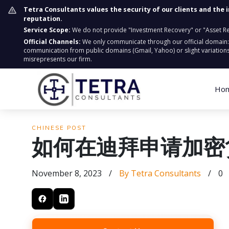
Tetra Consultants values the security of our clients and the 
reputation.
Service Scope:
We do not provide "Investment Recovery" or "Asset Retr
Official Channels:
We only communicate through our official domain
communication from public domains (Gmail, Yahoo) or slight variations
misrepresents our firm.
Ho
CHINESE POST
如何在迪拜申请加密
November 8, 2023
/
By Tetra Consultants
/
0