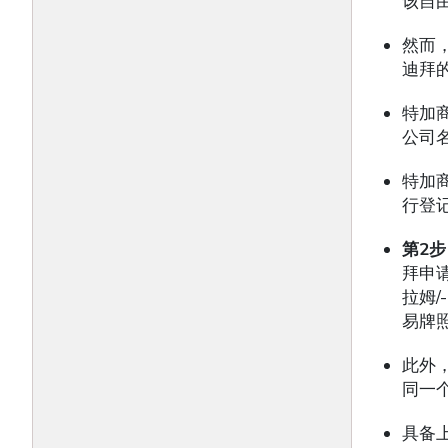
该自
然而
迪拜
特加
公司
特加
行登
第2
拜申
拉姆/
易牌
此外
同一
具备