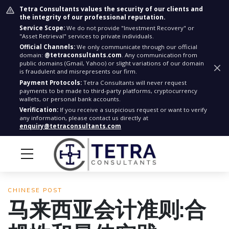
Tetra Consultants values the security of our clients and
the integrity of our professional reputation.
Service Scope:
We do not provide "Investment Recovery" or
"Asset Retrieval" services to private individuals.
Official Channels:
We only communicate through our official
domain:
@tetraconsultants.com
. Any communication from
public domains (Gmail, Yahoo) or slight variations of our domain
is fraudulent and misrepresents our firm.
Payment Protocols:
Tetra Consultants will never request
payments to be made to third-party platforms, cryptocurrency
wallets, or personal bank accounts.
Verification:
If you receive a suspicious request or want to verify
any information, please contact us directly at
enquiry@tetraconsultants.com
CHINESE POST
马来西亚会计准则:合