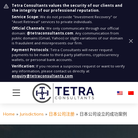
Tetra Consultants values the security of our clients and
the integrity of our professional reputation.
Service Scope:
We do not provide "Investment Recovery" or
"Asset Retrieval" services to private individuals.
Official Channels:
We only communicate through our official
domain:
@tetraconsultants.com
. Any communication from
public domains (Gmail, Yahoo) or slight variations of our domain
is fraudulent and misrepresents our firm.
Payment Protocols:
Tetra Consultants will never request
payments to be made to third-party platforms, cryptocurrency
wallets, or personal bank accounts.
Verification:
If you receive a suspicious request or want to verify
any information, please contact us directly at
enquiry@tetraconsultants.com
Home
»
Jurisdictions
»
日本公司注册
»
日本公司设立的成功案例