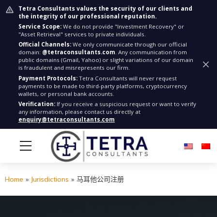
Tetra Consultants values the security of our clients and
the integrity of our professional reputation.
Service Scope:
We do not provide "Investment Recovery" or
"Asset Retrieval" services to private individuals.
Official Channels:
We only communicate through our official
domain:
@tetraconsultants.com
. Any communication from
public domains (Gmail, Yahoo) or slight variations of our domain
is fraudulent and misrepresents our firm.
Payment Protocols:
Tetra Consultants will never request
payments to be made to third-party platforms, cryptocurrency
wallets, or personal bank accounts.
Verification:
If you receive a suspicious request or want to verify
any information, please contact us directly at
enquiry@tetraconsultants.com
Home
»
Jurisdictions
»
马耳他公司注册