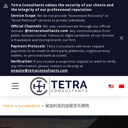
Tetra Consultants values the security of our clients and
the integrity of our professional reputation.
Service Scope:
We do not provide "Investment Recovery" or
"Asset Retrieval" services to private individuals.
Official Channels:
We only communicate through our official
domain:
@tetraconsultants.com
. Any communication from
public domains (Gmail, Yahoo) or slight variations of our domain
is fraudulent and misrepresents our firm.
Payment Protocols:
Tetra Consultants will never request
payments to be made to third-party platforms, cryptocurrency
wallets, or personal bank accounts.
Verification:
If you receive a suspicious request or want to verify
any information, please contact us directly at
enquiry@tetraconsultants.com
Home
»
Jurisdictions
»
保加利亚的加密货币牌照