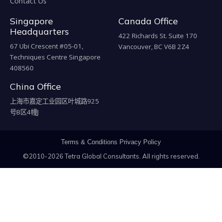
Contact Us
Singapore
Canada Office
Headquarters
422 Richards St. Suite 170
67 Ubi Crescent #05-01,
Vancouver, BC V6B 2Z4
Techniques Centre Singapore
408560
China Office
上海市嘉定工业园区叶城路925
号B区4幢J
Terms & Conditions
Privacy Policy
©2010-2026 Tetra Global Consultants. All rights reserved.