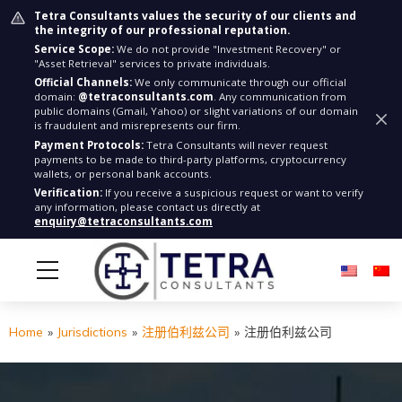
Tetra Consultants values the security of our clients and
the integrity of our professional reputation.
Service Scope:
We do not provide "Investment Recovery" or
"Asset Retrieval" services to private individuals.
Official Channels:
We only communicate through our official
domain:
@tetraconsultants.com
. Any communication from
public domains (Gmail, Yahoo) or slight variations of our domain
is fraudulent and misrepresents our firm.
Payment Protocols:
Tetra Consultants will never request
payments to be made to third-party platforms, cryptocurrency
wallets, or personal bank accounts.
Verification:
If you receive a suspicious request or want to verify
any information, please contact us directly at
enquiry@tetraconsultants.com
Home
»
Jurisdictions
»
注册伯利兹公司
»
注册伯利兹公司