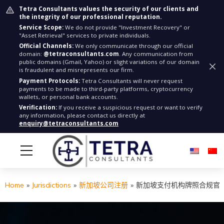
Tetra Consultants values the security of our clients and
the integrity of our professional reputation.
Service Scope:
We do not provide "Investment Recovery" or
"Asset Retrieval" services to private individuals.
Official Channels:
We only communicate through our official
domain:
@tetraconsultants.com
. Any communication from
public domains (Gmail, Yahoo) or slight variations of our domain
is fraudulent and misrepresents our firm.
Payment Protocols:
Tetra Consultants will never request
payments to be made to third-party platforms, cryptocurrency
wallets, or personal bank accounts.
Verification:
If you receive a suspicious request or want to verify
any information, please contact us directly at
enquiry@tetraconsultants.com
Home
»
Jurisdictions
»
新加坡公司注册
»
新加坡支付机构牌照合规官