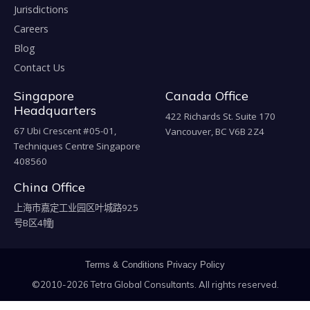
Jurisdictions
Careers
Blog
Contact Us
Singapore
Canada Office
Headquarters
422 Richards St. Suite 170
67 Ubi Crescent #05-01,
Vancouver, BC V6B 2Z4
Techniques Centre Singapore
408560
China Office
上海市嘉定工业园区叶城路925
号B区4幢J
Terms & Conditions
Privacy Policy
©2010-2026 Tetra Global Consultants. All rights reserved.