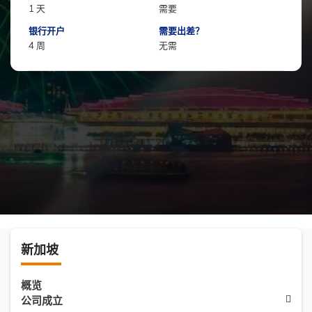
1 天
需要
银行开户
需要出差？
4 周
无需
新加坡
概览
公司成立