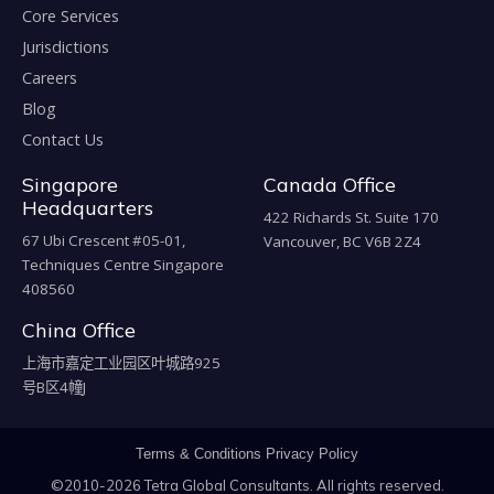
Core Services
Jurisdictions
Careers
Blog
Contact Us
Singapore
Canada Office
Headquarters
422 Richards St. Suite 170
67 Ubi Crescent #05-01,
Vancouver, BC V6B 2Z4
Techniques Centre Singapore
408560
China Office
上海市嘉定工业园区叶城路925
号B区4幢J
Terms & Conditions
Privacy Policy
©2010-2026 Tetra Global Consultants. All rights reserved.