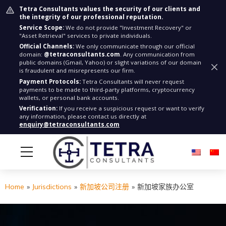
Tetra Consultants values the security of our clients and
the integrity of our professional reputation.
Service Scope:
We do not provide "Investment Recovery" or
"Asset Retrieval" services to private individuals.
Official Channels:
We only communicate through our official
domain:
@tetraconsultants.com
. Any communication from
public domains (Gmail, Yahoo) or slight variations of our domain
is fraudulent and misrepresents our firm.
Payment Protocols:
Tetra Consultants will never request
payments to be made to third-party platforms, cryptocurrency
wallets, or personal bank accounts.
Verification:
If you receive a suspicious request or want to verify
any information, please contact us directly at
enquiry@tetraconsultants.com
Home
»
Jurisdictions
»
新加坡公司注册
»
新加坡家族办公室