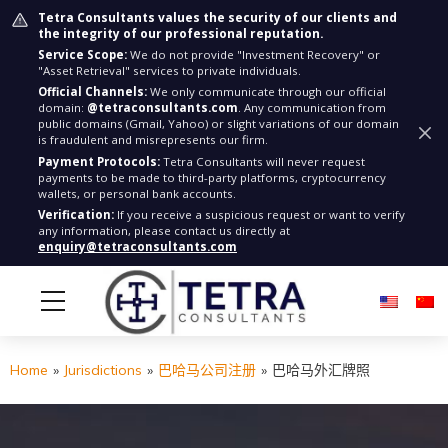
Tetra Consultants values the security of our clients and
the integrity of our professional reputation.
Service Scope:
We do not provide "Investment Recovery" or
"Asset Retrieval" services to private individuals.
Official Channels:
We only communicate through our official
domain:
@tetraconsultants.com
. Any communication from
public domains (Gmail, Yahoo) or slight variations of our domain
is fraudulent and misrepresents our firm.
Payment Protocols:
Tetra Consultants will never request
payments to be made to third-party platforms, cryptocurrency
wallets, or personal bank accounts.
Verification:
If you receive a suspicious request or want to verify
any information, please contact us directly at
enquiry@tetraconsultants.com
Home
»
Jurisdictions
»
巴哈马公司注册
»
巴哈马外汇牌照