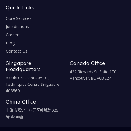
Quick Links
Core Services
Jurisdictions
Careers
Blog
Contact Us
Singapore
Canada Office
Headquarters
422 Richards St. Suite 170
67 Ubi Crescent #05-01,
Vancouver, BC V6B 2Z4
Techniques Centre Singapore
408560
China Office
上海市嘉定工业园区叶城路925
号B区4幢J